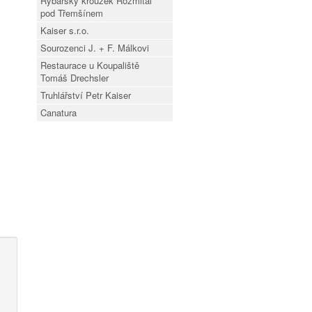
Rybářský kroužek Rožmitál
pod Třemšínem
Kaiser s.r.o.
Sourozenci J. + F. Málkovi
Restaurace u Koupaliště
Tomáš Drechsler
Truhlářství Petr Kaiser
Canatura