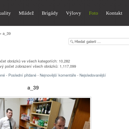
uality
Mládež
Brigády
Výlovy
Foto
Kontakt
» a_39
čet obrázků ve všech kategoriích: 10,282
vý počet zobrazení všech obrázků: 1,117,099
ené
-
Poslední přidané
-
Nejnovější komentáře
-
Nejsledovanější
a_39