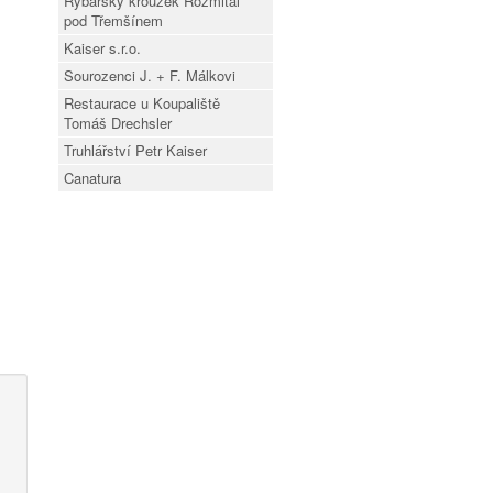
Rybářský kroužek Rožmitál
pod Třemšínem
Kaiser s.r.o.
Sourozenci J. + F. Málkovi
Restaurace u Koupaliště
Tomáš Drechsler
Truhlářství Petr Kaiser
Canatura