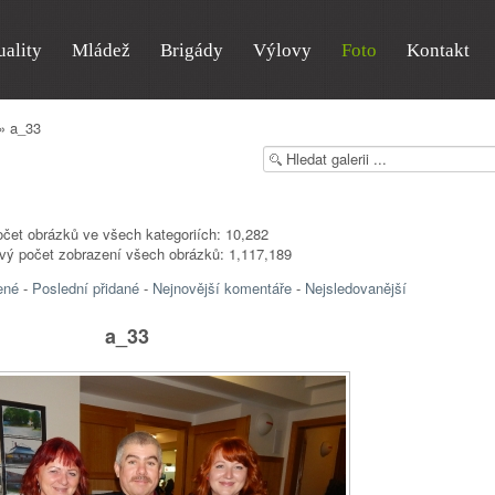
uality
Mládež
Brigády
Výlovy
Foto
Kontakt
» a_33
čet obrázků ve všech kategoriích: 10,282
vý počet zobrazení všech obrázků: 1,117,189
ené
-
Poslední přidané
-
Nejnovější komentáře
-
Nejsledovanější
a_33