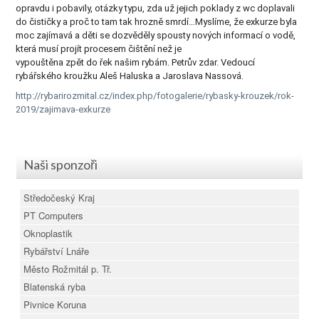
opravdu i pobavily, otázky typu, zda už jejich
poklady z wc doplavali
do čističky a proč to tam tak hrozně
smrdí…Myslíme, že exkurze byla
moc zajímavá a děti se dozvěděly spousty
nových informací o vodě,
která musí projít procesem čištění než je
vypouštěna zpět do řek našim rybám. Petrův zdar. Vedoucí
rybářského
kroužku Aleš Haluska a Jaroslava Nassová.
http://rybarirozmital.cz/index.php/fotogalerie/rybasky-krouzek/rok-
2019/zajimava-exkurze
Naši sponzoři
Středočeský Kraj
PT Computers
Oknoplastik
Rybářství Lnáře
Město Rožmitál p. Tř.
Blatenská ryba
Pivnice Koruna