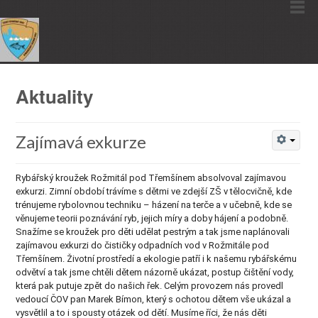
Aktuality
Zajímavá exkurze
Rybářský kroužek Rožmitál pod Třemšínem absolvoval zajímavou
exkurzi.
Zimní období trávíme s dětmi ve zdejší ZŠ v tělocvičně, kde
trénujeme
rybolovnou techniku – házení na terče a v učebně, kde se
věnujeme teorii
poznávání ryb, jejich míry a doby hájení a podobně.
Snažíme se kroužek
pro děti udělat pestrým a tak jsme naplánovali
zajímavou exkurzi do
čističky odpadních vod v Rožmitále pod
Třemšínem. Životní prostředí a
ekologie patří i k našemu rybářskému
odvětví a tak jsme chtěli dětem
názorně ukázat, postup čištění vody,
která pak putuje zpět do našich
řek. Celým provozem nás provedl
vedoucí ČOV pan Marek Bímon, který s
ochotou dětem vše ukázal a
vysvětlil a to i spousty otázek od dětí.
Musíme říci, že nás děti