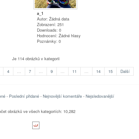
a_1
Autor: Žádná data
Zobrazení: 251
Downloads: 0
Hodnocení: Žádné hlasy
Poznámky: 0
Je 114 obrázků v kategorii
4
…
7
…
9
…
11
…
14
15
Další
ené
-
Poslední přidané
-
Nejnovější komentáře
-
Nejsledovanější
čet obrázků ve všech kategoriích: 10,282