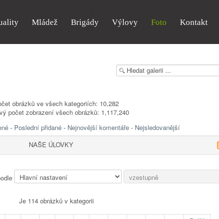
uality
Mládež
Brigády
Výlovy
Foto
Kontakt
čet obrázků ve všech kategoriích: 10,282
vý počet zobrazení všech obrázků: 1,117,240
ené
-
Poslední přidané
-
Nejnovější komentáře
-
Nejsledovanější
NAŠE ÚLOVKY
podle
Je 114 obrázků v kategorii