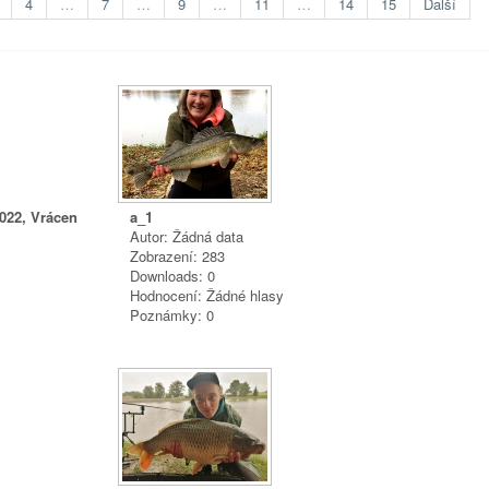
4
…
7
…
9
…
11
…
14
15
Další
 022, Vrácen
a_1
Autor: Žádná data
Zobrazení: 283
Downloads: 0
Hodnocení: Žádné hlasy
Poznámky: 0