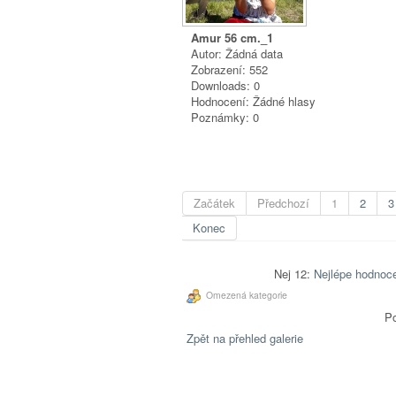
Amur 56 cm._1
Autor: Žádná data
Zobrazení: 552
Downloads: 0
Hodnocení: Žádné hlasy
Poznámky: 0
Začátek
Předchozí
1
2
3
Konec
Nej 12:
Nejlépe hodnoc
Omezená kategorie
Po
Zpět na přehled galerie