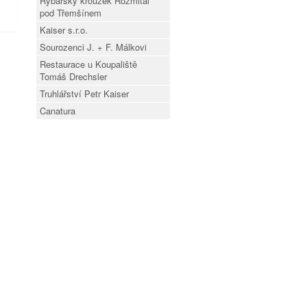
Rybářský kroužek Rožmitál
pod Třemšínem
Kaiser s.r.o.
Sourozenci J. + F. Málkovi
Restaurace u Koupaliště
Tomáš Drechsler
Truhlářství Petr Kaiser
Canatura