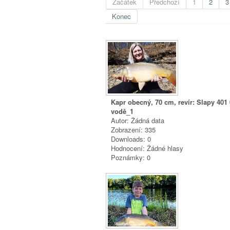
Začátek
Předchozí
1
2
3
Konec
Kapr obecný, 70 cm, revír: Slapy 401
vodě_1
Autor: Žádná data
Zobrazení: 335
Downloads: 0
Hodnocení: Žádné hlasy
Poznámky: 0